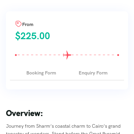
From
$
225.00
Booking Form
Enquiry Form
Overview:
Journey from Sharm’s coastal charm to Cairo’s grand
tapestry of wonders. Stand before the Great Pyramid,