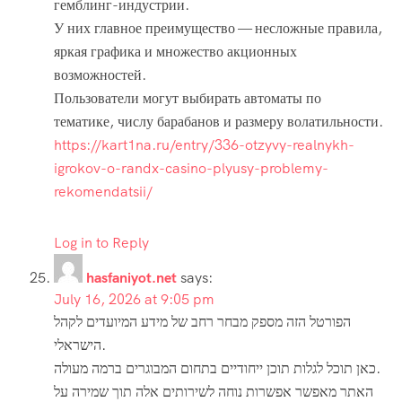
гемблинг-индустрии.
У них главное преимущество — несложные правила,
яркая графика и множество акционных
возможностей.
Пользователи могут выбирать автоматы по
тематике, числу барабанов и размеру волатильности.
https://kart1na.ru/entry/336-otzyvy-realnykh-
igrokov-o-randx-casino-plyusy-problemy-
rekomendatsii/
Log in to Reply
hasfaniyot.net
says:
July 16, 2026 at 9:05 pm
הפורטל הזה מספק מבחר רחב של מידע המיועדים לקהל
הישראלי.
כאן תוכל לגלות תוכן ייחודיים בתחום המבוגרים ברמה מעולה.
האתר מאפשר אפשרות נוחה לשירותים אלה תוך שמירה על